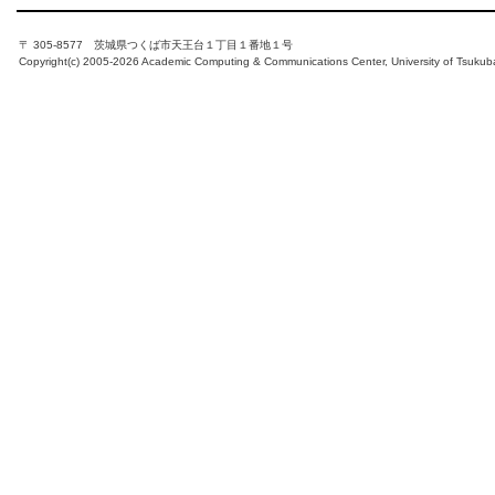
〒 305-8577 茨城県つくば市天王台１丁目１番地１号
Copyright(c) 2005-2026 Academic Computing & Communications Center, University of Tsukub