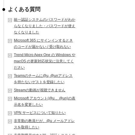
よくある質問
統一認証システムのパスワードがわか
らなくなりました・パスワードが使え
なくなりました
Microsoft 365 にサインインするとき
のコードが届かない / 受け取れない
Trend Micro Apex One の Windows や
macOS の更新対応状況に注意してく
ださい
Teamsのチームに@u, @unアドレス
を持たないゲストを登録したい
Streamの動画が視聴できません
Microsoft アカウント(@u 、@un)の表
示名を変更したい
VPN サービスについて知りたい
非常勤の教員だが、@u メールアドレ
スを取得したい