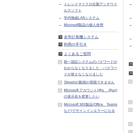
トレンドマイクロ社製アンチウイ
ルスソフト
学内無線LANシステム
Microsoft製品の個人使用
全学計算機システム
利用の手引き
よくあるご質問
統一認証システムのパスワードが
わからなくなりました・パスワー
ドが使えなくなりました
Streamの動画が視聴できません
Microsoft アカウント(@u 、@un)
の表示名を変更したい
Microsoft 365製品(Office、Teams
など)でサインインエラーになる