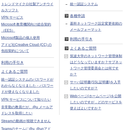
トレンドマイクロ社製アンチウイ
統一認証システム
ルスソフト
各種申請
VPN サービス
基幹ネットワーク設定変更依頼の
Microsoft 教育機関向け総合契約
メールフォーマット
（EES）
Microsoft製品の個人使用
利用の手引き
アドビ社Creative Cloud (CC) の
よくあるご質問
包括契約について
筑波大学のネットワーク管理体制
はどうなっていますか？サブネッ
利用の手引き
トワーク管理委員会とは何です
よくあるご質問
か？
統一認証システムのパスワードが
サーバ証明書(SSL証明書)を入手
わからなくなりました・パスワー
したいのですが？
ドが使えなくなりました
Webページ(ホームページ)を公開
VPN サービスについて知りたい
したいのですが，どのサービスを
非常勤の教員だが、@u メールア
使えばよいですか？
ドレスを取得したい
Streamの動画が視聴できません
Teamsのチームに@u, @unアド