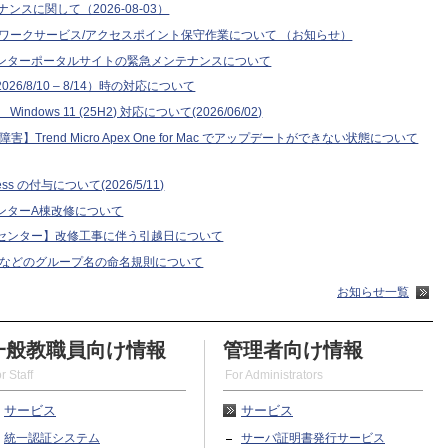
ンスに関して（2026-08-03）
トワークサービス/アクセスポイント保守作業について （お知らせ）
ンターポータルサイトの緊急メンテナンスについて
6/8/10 – 8/14）時の対応について
dows 11 (25H2) 対応について(2026/06/02)
Mac 障害】Trend Micro Apex One for Mac でアップデートができない状態について
press の付与について(2026/5/11)
ンターA棟改修について
センター】改修工事に伴う引越日について
oint などのグループ名の命名規則について
お知らせ一覧
一般教職員向け情報
管理者向け情報
r Staff
For Administrators
サービス
サービス
統一認証システム
サーバ証明書発行サービス