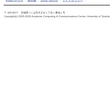
利用の手引き
規則集
お問い合わせ
サイトポリシー
〒 305-8577 茨城県つくば市天王台１丁目１番地１号
Copyright(c) 2005-2026 Academic Computing & Communications Center, University of Tsukub