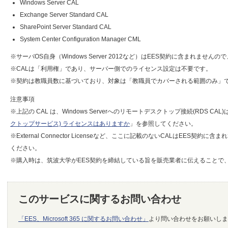
Windows Server CAL
Exchange Server Standard CAL
SharePoint Server Standard CAL
System Center Configuration Manager CML
※サーバOS自身（Windows Server 2012など）はEES契約に含まれませ
※CALは「利用権」であり、サーバー側でのライセンス設定は不要です。
※契約は教職員数に基づいており、対象は「教職員でカバーされる範囲のみ」
注意事項
※上記の CAL は、Windows Serverへのリモートデスクトップ接続(RDS C
クトップサービス) ライセンスはありますか
」を参照してください。
※External Connector Licenseなど、ここに記載のないCALはEES
ください。
※購入時は、筑波大学がEES契約を締結している旨を販売業者に伝えることで
このサービスに関するお問い合わせ
「EES、Microsoft 365 に関するお問い合わせ」
より問い合わせをお願いしま