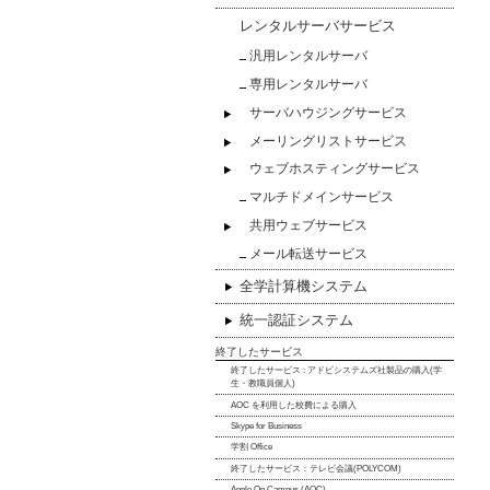
レンタルサーバサービス
汎用レンタルサーバ
専用レンタルサーバ
サーバハウジングサービス
メーリングリストサービス
ウェブホスティングサービス
マルチドメインサービス
共用ウェブサービス
メール転送サービス
全学計算機システム
統一認証システム
終了したサービス
終了したサービス : アドビシステムズ社製品の購入(学
生・教職員個人)
AOC を利用した校費による購入
Skype for Business
学割 Office
終了したサービス：テレビ会議(POLYCOM)
Apple On Campus (AOC)