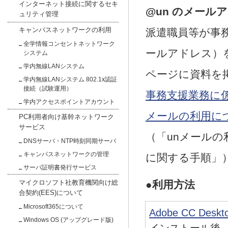
インターネット接続に関するセキ
@un のメール
ュリティ管理
キャンパスネットワークの利用
派遣職員等が事
全学情報コンセントネットワーク
ールアドレス）
システム
学内無線LANシステム
ページに資料を
学内無線LANシステム 802.1x認証
接続（試験運用）
事務支援業務に
学内アクセスポイントアカウント
メールの利用に
PC利用者向け基幹ネットワーク
サービス
（「unメールの利
DNSサーバ・NTP時刻同期サーバ
キャンパスネットワークの管理
に関する手順」
サーバ証明書発行サービス
マイクロソフト社教育機関向け総
●
利用方法
合契約(EES)について
Microsoft365について
Adobe CC De
Windows OS (アップグレード版)