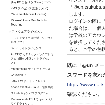
インストール後、Ad
共用 PC における Office (LTSC)
「@un.tsuku
KMS ライセンス認証について
します。
CAL(Client Access License)
ログインの際に
Microsoft Azure Dev Tools for
Teaching
た場合は、「個人
ソフトウェアライセンス
は学校のアカウント」
トレンドマイクロ社製アンチウイ
を選択してくださ
ルスソフト
ると、本学の包
SPSS サイトライセンス
ArcGISアカデミックパックプレミ
アム（旧ArcGISサイトライセン
ス）
既に「@un メ
Mathematica サイトライセンス
スワードを忘れ
Gaussian16
LabVIEW サイトライセンス
https://www.cc.
Adobe Creative Cloud 包括契約
確認ください。
GitHub キャンパスプログラム
Mathworks (MATLAB) キャンパス
ワイドライセンス