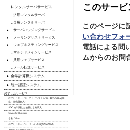
このサービ
レンタルサーバサービス
汎用レンタルサーバ
専用レンタルサーバ
このページに
サーバハウジングサービス
い合わせフォ
メーリングリストサービス
電話による問
ウェブホスティングサービス
マルチドメインサービス
ムからのお問
共用ウェブサービス
メール転送サービス
全学計算機システム
統一認証システム
終了したサービス
終了したサービス : アドビシステムズ社製品の購入(学
生・教職員個人)
AOC を利用した校費による購入
Skype for Business
学割 Office
終了したサービス：テレビ会議(POLYCOM)
Apple On Campus (AOC)